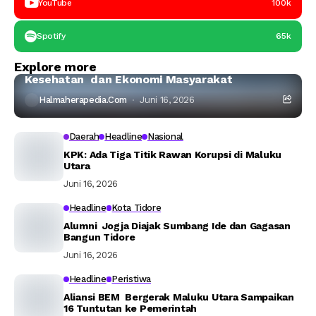
YouTube
100k
Spotify
65k
Halmahera Timur
Headline
Explore more
Ahli IPB:Tambang Nikel di Haltim Ancam Laut,
Kesehatan dan Ekonomi Masyarakat
Halmaherapedia.com
Juni 16, 2026
Daerah
Headline
Nasional
KPK: Ada Tiga Titik Rawan Korupsi di Maluku
Utara
Juni 16, 2026
Headline
Kota Tidore
Alumni Jogja Diajak Sumbang Ide dan Gagasan
Bangun Tidore
Juni 16, 2026
Headline
Peristiwa
Aliansi BEM Bergerak Maluku Utara Sampaikan
16 Tuntutan ke Pemerintah