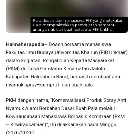
Para dosen dan mahasiswa FIB yang melakukan
PKM mempraktekkan pembuatan semprot
antinyamuk dari buah pala,foto FIB Unkhair
Halmaherapedia–
Dosen bersama mahasiswa
Fakultas Ilmu Budaya Universitas Khairun (FIB Unkhair)
dalam kegiatan Pengabdian Kepada Masyarakat
(PKM) di Desa Gamlamo Kecamatan Jailolo
Kabupaten Halmahera Barat, berhasil membuat anti
nyamuk
spray
–semprot dari buah pala.
PKM dengan tema, “Komersialisasi Produk Spray Anti
Nyamuk Alami Berbahan Dasar Buah Pala melalui
Kewirausahaan Mahasiswa Berbasis Kemitraan (PKM
– Kewirausahaan)”, itu dilaksanakan pada Minggu
(21/6/2026).