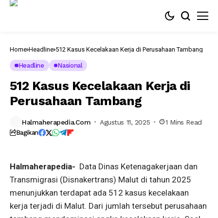
Home
Headline
512 Kasus Kecelakaan Kerja di Perusahaan Tambang
Headline
Nasional
Salah
512 Kasus Kecelakaan Kerja di
satu
Kawasan
Perusahaan Tambang
Tambang
di
Obi
Maluku
Halmaherapedia.com
Agustus 11, 2025
1 Mins Read
Utara
Bagikan
foto
Haliyora
Halmaherapedia-
Data Dinas Ketenagakerjaan dan
Transmigrasi (Disnakertrans) Malut di tahun 2025
menunjukkan
terdapat ada 512 kasus kecelakaan
kerja terjadi di Malut. Dari jumlah tersebut perusahaan