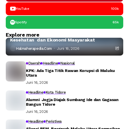
YouTube
100k
Spotify
65k
Halmahera Timur
Headline
Explore more
Ahli IPB:Tambang Nikel di Haltim Ancam Laut,
Kesehatan dan Ekonomi Masyarakat
Halmaherapedia.com
Juni 16, 2026
Daerah
Headline
Nasional
KPK: Ada Tiga Titik Rawan Korupsi di Maluku
Utara
Juni 16, 2026
Headline
Kota Tidore
Alumni Jogja Diajak Sumbang Ide dan Gagasan
Bangun Tidore
Juni 16, 2026
Headline
Peristiwa
Aliansi BEM Bergerak Maluku Utara Sampaikan