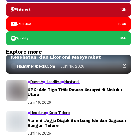
Pinterest
42k
YouTube
100k
Spotify
65k
Halmahera Timur
Headline
Explore more
Ahli IPB:Tambang Nikel di Haltim Ancam Laut,
Kesehatan dan Ekonomi Masyarakat
Halmaherapedia.com
Juni 16, 2026
Daerah
Headline
Nasional
KPK: Ada Tiga Titik Rawan Korupsi di Maluku
Utara
Juni 16, 2026
Headline
Kota Tidore
Alumni Jogja Diajak Sumbang Ide dan Gagasan
Bangun Tidore
Juni 16, 2026