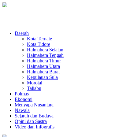
Daerah
Kota Ternate
Kota Tidore
Halmahera Selatan
Halmahera Tengah
Halmahera Timur
Halmahera Utara
Halmahera Barat
Kepulauan Sula
Morotai
Taliabu
Polmas
Ekonomi
Menyapa Nusantara
Nawala
Sejarah dan Budaya
Opini dan Sastra
Video dan Infografis