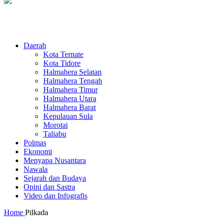
Daerah
Kota Ternate
Kota Tidore
Halmahera Selatan
Halmahera Tengah
Halmahera Timur
Halmahera Utara
Halmahera Barat
Kepulauan Sula
Morotai
Taliabu
Polmas
Ekonomi
Menyapa Nusantara
Nawala
Sejarah dan Budaya
Opini dan Sastra
Video dan Infografis
Home
Pilkada