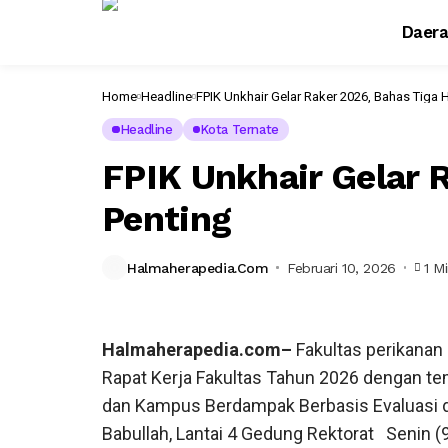
Daer
Home
Headline
FPIK Unkhair Gelar Raker 2026, Bahas Tiga H
Rapat
Headline
Kota Ternate
Kerja
FPIK
FPIK Unkhair Gelar R
Unkhair
yang
digelar
Penting
pada
Senin
9Febrari
2026,
Halmaherapedia.com
Februari 10, 2026
1 M
foto
Abdoni
Halmaherapedia.com–
Fakultas perikanan
Rapat Kerja Fakultas Tahun 2026 dengan tem
dan Kampus Berdampak Berbasis Evaluasi dan
Babullah, Lantai 4 Gedung Rektorat Senin 