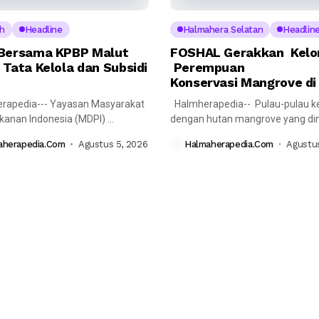
h
Headline
Halmahera Selatan
Headlin
Bersama KPBP Malut
FOSHAL Gerakkan Kel
 Tata Kelola dan Subsidi
Perempuan
Konservasi Mangrove di
rapedia--- Yayasan Masyarakat
Halmherapedia-- Pulau-pulau ke
ikanan Indonesia (MDPI)
dengan hutan mangrove yang dimi
nakan pertemuan reguler
memiliki peran penting...
aherapedia.com
Agustus 5, 2026
Halmaherapedia.com
Agustus
 Komite...