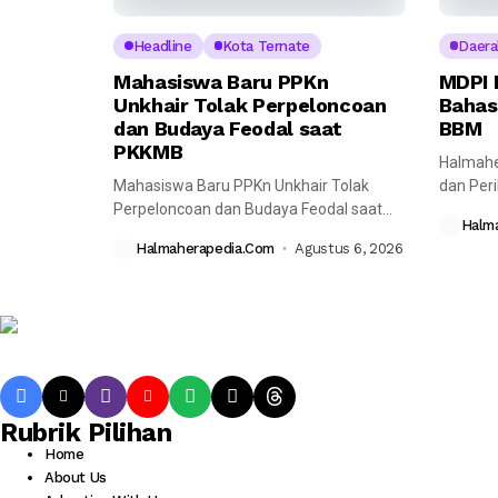
Headline
Kota Ternate
Daera
Mahasiswa Baru PPKn
MDPI 
Unkhair Tolak Perpeloncoan
Bahas
dan Budaya Feodal saat
BBM
PKKMB
Halmahe
Mahasiswa Baru PPKn Unkhair Tolak
dan Per
Perpeloncoan dan Budaya Feodal saat
melaksa
Halm
PKKMB Halmaherapedia---...
bersama
Halmaherapedia.com
Agustus 6, 2026
Rubrik Pilihan
Home
About Us