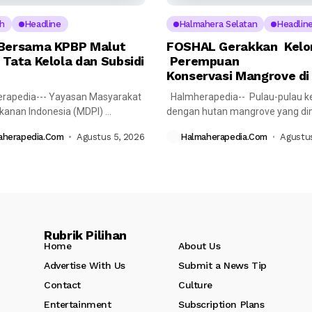
h
Headline
Halmahera Selatan
Headlin
Bersama KPBP Malut
FOSHAL Gerakkan Kel
 Tata Kelola dan Subsidi
Perempuan
Konservasi Mangrove di
rapedia--- Yayasan Masyarakat
Halmherapedia-- Pulau-pulau ke
ikanan Indonesia (MDPI)
dengan hutan mangrove yang dimi
nakan pertemuan reguler
memiliki peran penting...
aherapedia.com
Agustus 5, 2026
Halmaherapedia.com
Agustus
 Komite...
Rubrik Pilihan
Home
About Us
Advertise With Us
Submit a News Tip
Contact
Culture
Entertainment
Subscription Plans