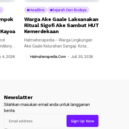
e
Headline
Sejarah Dan Budaya
ompok
Warga Ake Gaale Laksanakan
Ritual Sigofi Ake Sambut HUT
 Kayoa
Kemerdekaan
cil
Halmaherapedia---Warga Lingkungan
likinya,
Ake Gaale Kelurahan Sangaji Kota
Ternate Utara yang memiliki...
 4, 2026
Halmaherapedia.com
Juli 30, 2026
Newslatter
Silahkan masukan email anda untuk langganan
berita.