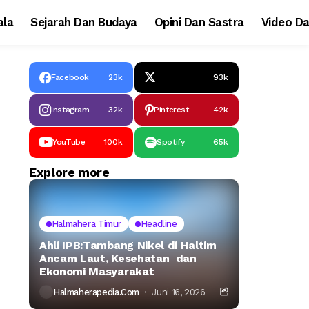
la
Sejarah Dan Budaya
Opini Dan Sastra
Video Da
Facebook
23k
93k
Instagram
32k
Pinterest
42k
YouTube
100k
Spotify
65k
Explore more
Halmahera Timur
Headline
Ahli IPB:Tambang Nikel di Haltim
Ancam Laut, Kesehatan dan
Ekonomi Masyarakat
Halmaherapedia.com
Juni 16, 2026