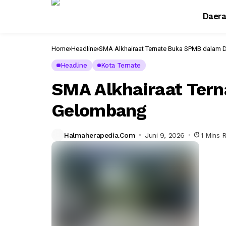
Daer
Home
Headline
SMA Alkhairaat Ternate Buka SPMB dalam
Headline
Kota Ternate
SMA Alkhairaat Ter
Gelombang
Halmaherapedia.com
Juni 9, 2026
1 Mins 