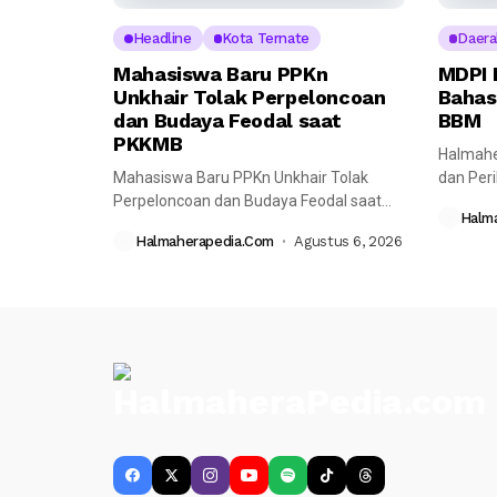
Headline
Kota Ternate
Daera
Mahasiswa Baru PPKn
MDPI 
Unkhair Tolak Perpeloncoan
Bahas
dan Budaya Feodal saat
BBM
PKKMB
Halmahe
Mahasiswa Baru PPKn Unkhair Tolak
dan Per
Perpeloncoan dan Budaya Feodal saat
melaksa
Halm
PKKMB Halmaherapedia---...
bersama
Halmaherapedia.com
Agustus 6, 2026