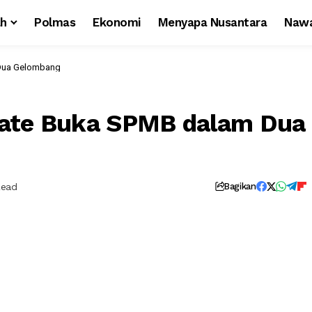
ah
Polmas
Ekonomi
Menyapa Nusantara
Nawa
 Dua Gelombang
nate Buka SPMB dalam Dua
Read
Bagikan