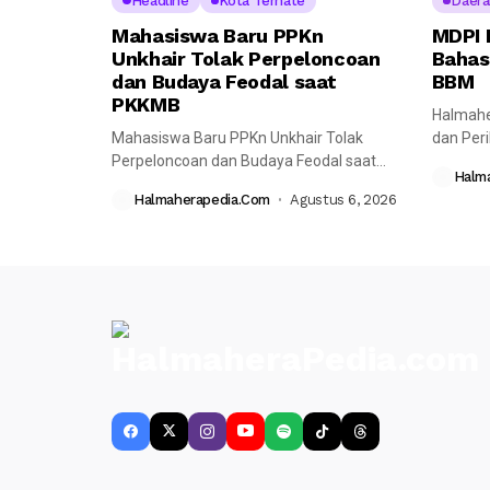
Headline
Kota Ternate
Daera
Mahasiswa Baru PPKn
MDPI 
Unkhair Tolak Perpeloncoan
Bahas
dan Budaya Feodal saat
BBM
PKKMB
Halmahe
Mahasiswa Baru PPKn Unkhair Tolak
dan Per
Perpeloncoan dan Budaya Feodal saat
melaksa
Halm
PKKMB Halmaherapedia---...
bersama
Halmaherapedia.com
Agustus 6, 2026