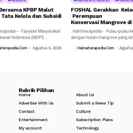
h
Headline
Halmahera Selatan
Headlin
Bersama KPBP Malut
FOSHAL Gerakkan Kel
 Tata Kelola dan Subsidi
Perempuan
Konservasi Mangrove di
rapedia--- Yayasan Masyarakat
Halmherapedia-- Pulau-pulau ke
ikanan Indonesia (MDPI)
dengan hutan mangrove yang dimi
nakan pertemuan reguler
memiliki peran penting...
aherapedia.com
Agustus 5, 2026
Halmaherapedia.com
Agustus
 Komite...
Rubrik Pilihan
Home
About Us
Advertise With Us
Submit a News Tip
Contact
Culture
Entertainment
Subscription Plans
My account
Technology