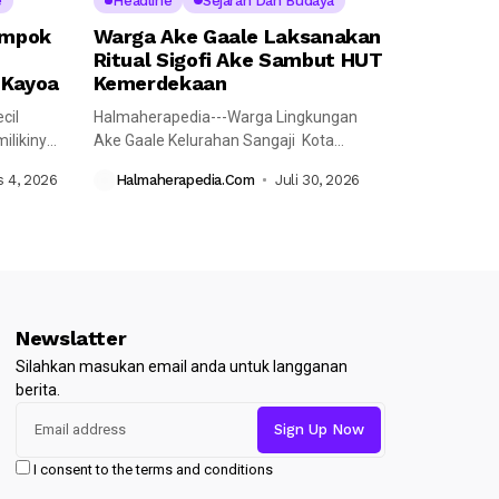
e
Headline
Sejarah Dan Budaya
ompok
Warga Ake Gaale Laksanakan
Ritual Sigofi Ake Sambut HUT
 Kayoa
Kemerdekaan
cil
Halmaherapedia---Warga Lingkungan
likinya,
Ake Gaale Kelurahan Sangaji Kota
Ternate Utara yang memiliki...
 4, 2026
Halmaherapedia.com
Juli 30, 2026
Newslatter
Silahkan masukan email anda untuk langganan
berita.
I consent to the terms and conditions