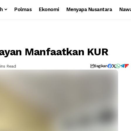
ah
Polmas
Ekonomi
Menyapa Nusantara
Nawa
layan Manfaatkan KUR
Mins Read
Bagikan