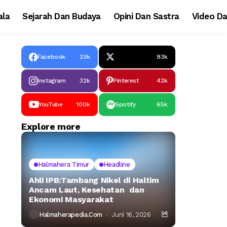
la
Sejarah Dan Budaya
Opini Dan Sastra
Video Da
Facebook
23k
93k
Instagram
32k
Pinterest
42k
YouTube
100k
Spotify
65k
Explore more
Halmahera Timur
Headline
Ahli IPB:Tambang Nikel di Haltim
Ancam Laut, Kesehatan dan
Ekonomi Masyarakat
Halmaherapedia.com
Juni 16, 2026