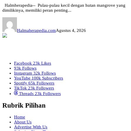
Halmherapedia-- Pulau-pulau kecil dengan hutan mangrove yang
dimilikinya, memiliki peran penting...
Halmaherapedia.com
Agustus 4, 2026
Facebook
23k
Likes
93k
Follows
Instagram
32k
Follows
YouTube
100k
Subscribers
Spotify
65k
Followers
TikTok
23k
Followers
Threads
23k
Followers
Rubrik Pilihan
Home
About Us
Advertise With Us