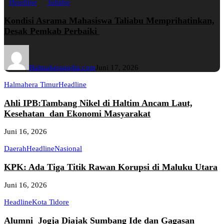
Headline
Taliabu
Kondisi Asrama Mahasiswa Taliabu Memprihatinkan,
Desak Pemkab Perbaiki
Halmaherapedia.com
Juni 17, 2026
Halmahera Timur
Headline
Ahli IPB:Tambang Nikel di Haltim Ancam Laut,
Kesehatan dan Ekonomi Masyarakat
Juni 16, 2026
Daerah
Headline
Nasional
KPK: Ada Tiga Titik Rawan Korupsi di Maluku Utara
Juni 16, 2026
Headline
Kota Tidore
Alumni Jogja Diajak Sumbang Ide dan Gagasan