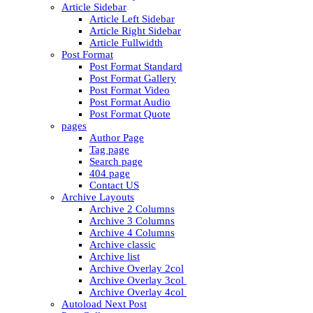
Article Sidebar
Article Left Sidebar
Article Right Sidebar
Article Fullwidth
Post Format
Post Format Standard
Post Format Gallery
Post Format Video
Post Format Audio
Post Format Quote
pages
Author Page
Tag page
Search page
404 page
Contact US
Archive Layouts
Archive 2 Columns
Archive 3 Columns
Archive 4 Columns
Archive classic
Archive list
Archive Overlay 2col
Archive Overlay 3col
Archive Overlay 4col
Autoload Next Post