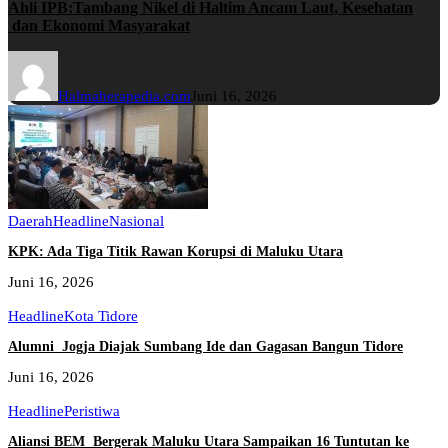
Ahli IPB:Tambang Nikel di Haltim Ancam Laut, Kesehatan
dan Ekonomi Masyarakat
Halmaherapedia.com
Juni 16, 2026
Daerah
Headline
Nasional
KPK: Ada Tiga Titik Rawan Korupsi di Maluku Utara
Juni 16, 2026
Headline
Kota Tidore
Alumni Jogja Diajak Sumbang Ide dan Gagasan Bangun Tidore
Juni 16, 2026
Headline
Peristiwa
Aliansi BEM Bergerak Maluku Utara Sampaikan 16 Tuntutan ke