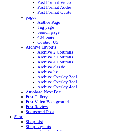
Post Format Video
Post Format Audio
Post Format Quote
pages
Author Page
Tag page
Search page
404 page
Contact US
Archive Layouts
Archive 2 Columns
Archive 3 Columns
Archive 4 Columns
Archive classic
Archive list
Archive Overlay 2col
Archive Overlay 3col
Archive Overlay 4col
Autoload Next Post
Post Gallery
Post Video Background
Post Review
Sponsored Post
Shop
Shop List
Shop Layouts