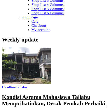
Shop List 3 Columns
Shop List 4 Columns
Shop List 5 Columns
Shop List 6 Columns
Shop Page
Cart
Checkout
My account
Weekly update
Headline
Taliabu
Kondisi Asrama Mahasiswa Taliabu
Memprihatinkan, Desak Pemkab Perbaiki