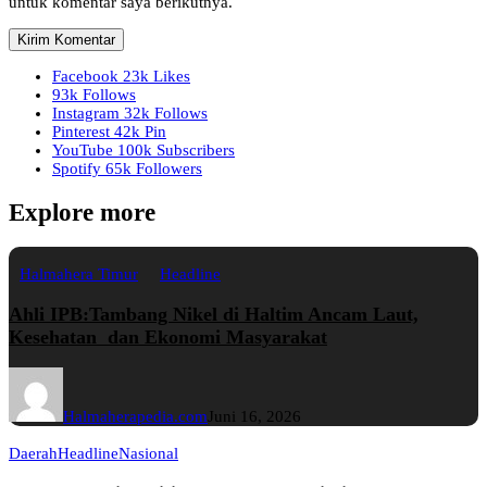
untuk komentar saya berikutnya.
Facebook
23k
Likes
93k
Follows
Instagram
32k
Follows
Pinterest
42k
Pin
YouTube
100k
Subscribers
Spotify
65k
Followers
Explore more
Halmahera Timur
Headline
Ahli IPB:Tambang Nikel di Haltim Ancam Laut,
Kesehatan dan Ekonomi Masyarakat
Halmaherapedia.com
Juni 16, 2026
Daerah
Headline
Nasional