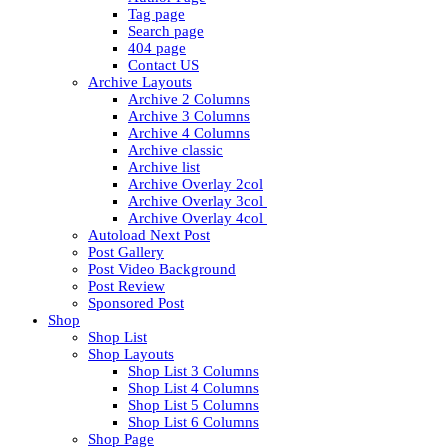
Tag page
Search page
404 page
Contact US
Archive Layouts
Archive 2 Columns
Archive 3 Columns
Archive 4 Columns
Archive classic
Archive list
Archive Overlay 2col
Archive Overlay 3col
Archive Overlay 4col
Autoload Next Post
Post Gallery
Post Video Background
Post Review
Sponsored Post
Shop
Shop List
Shop Layouts
Shop List 3 Columns
Shop List 4 Columns
Shop List 5 Columns
Shop List 6 Columns
Shop Page