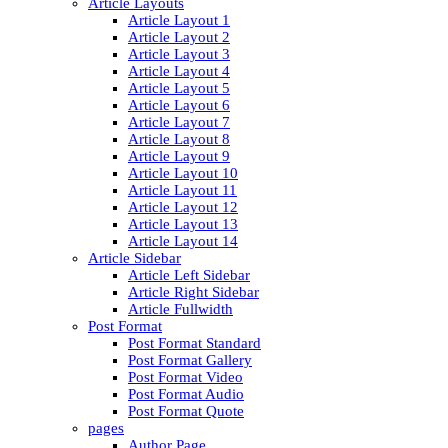
Article Layouts
Article Layout 1
Article Layout 2
Article Layout 3
Article Layout 4
Article Layout 5
Article Layout 6
Article Layout 7
Article Layout 8
Article Layout 9
Article Layout 10
Article Layout 11
Article Layout 12
Article Layout 13
Article Layout 14
Article Sidebar
Article Left Sidebar
Article Right Sidebar
Article Fullwidth
Post Format
Post Format Standard
Post Format Gallery
Post Format Video
Post Format Audio
Post Format Quote
pages
Author Page