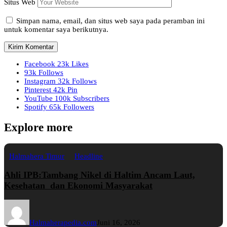
Situs Web
Simpan nama, email, dan situs web saya pada peramban ini
untuk komentar saya berikutnya.
Facebook
23k
Likes
93k
Follows
Instagram
32k
Follows
Pinterest
42k
Pin
YouTube
100k
Subscribers
Spotify
65k
Followers
Explore more
Halmahera Timur
Headline
Ahli IPB:Tambang Nikel di Haltim Ancam Laut,
Kesehatan dan Ekonomi Masyarakat
Halmaherapedia.com
Juni 16, 2026