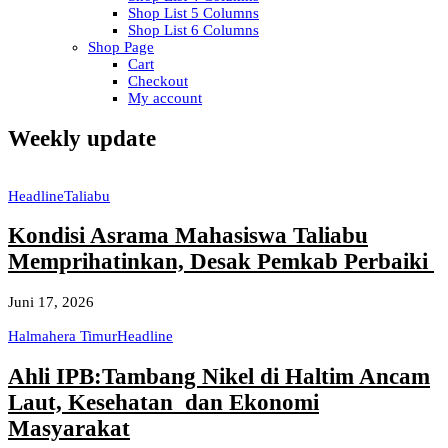
Shop List 5 Columns
Shop List 6 Columns
Shop Page
Cart
Checkout
My account
Weekly update
Headline
Taliabu
Kondisi Asrama Mahasiswa Taliabu
Memprihatinkan, Desak Pemkab Perbaiki
Juni 17, 2026
Halmahera Timur
Headline
Ahli IPB:Tambang Nikel di Haltim Ancam
Laut, Kesehatan dan Ekonomi
Masyarakat