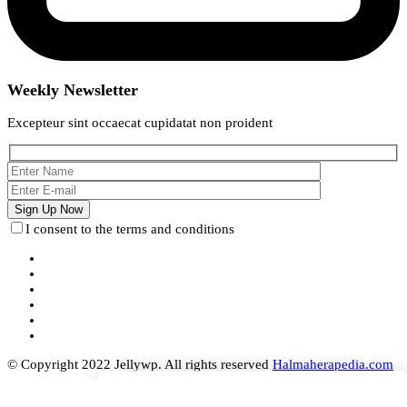
Weekly Newsletter
Excepteur sint occaecat cupidatat non proident
I consent to the terms and conditions
© Copyright 2022 Jellywp. All rights reserved
Halmaherapedia.com
Search
Search