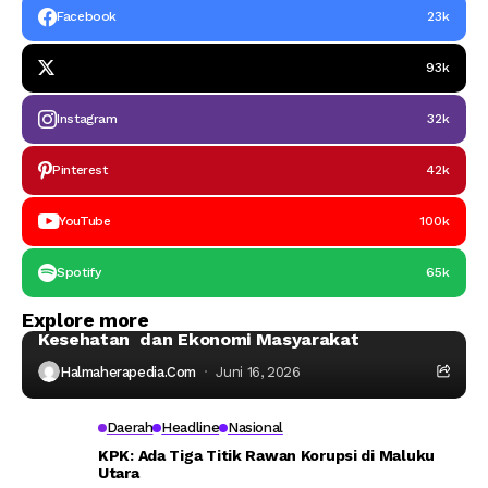
Facebook
23k
93k
Instagram
32k
Pinterest
42k
YouTube
100k
Spotify
65k
Halmahera Timur
Headline
Explore more
Ahli IPB:Tambang Nikel di Haltim Ancam Laut,
Kesehatan dan Ekonomi Masyarakat
Halmaherapedia.com
Juni 16, 2026
Daerah
Headline
Nasional
KPK: Ada Tiga Titik Rawan Korupsi di Maluku
Utara