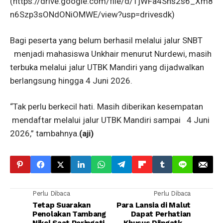
(https://drive.google.com/file/d/1jWFa4Sns2s6_Xm8
n6Szp3sONdONiOMWE/view?usp=drivesdk)
Bagi peserta yang belum berhasil melalui jalur SNBT
menjadi mahasiswa Unkhair menurut Nurdewi, masih
terbuka melalui jalur UTBK Mandiri yang dijadwalkan
berlangsung hingga 4 Juni 2026.
“Tak perlu berkecil hati. Masih diberikan kesempatan
mendaftar melalui jalur UTBK Mandiri sampai 4 Juni
2026,” tambahnya.
(aji)
Perlu Dibaca
Perlu Dibaca
Tetap Suarakan
Para Lansia di Malut
Penolakan Tambang
Dapat Perhatian