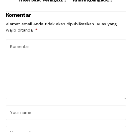
Nikel Saat Peringati
Khusus,Diingatkan
HATAM
Kesehatan jadi Kunci
Kebahagiaan
Komentar
Alamat email Anda tidak akan dipublikasikan.
Ruas yang
wajib ditandai
*