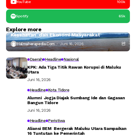
YouTube
100k
Spotify
65k
Halmahera Timur
Headline
Explore more
Ahli IPB:Tambang Nikel di Haltim Ancam Laut,
Kesehatan dan Ekonomi Masyarakat
Halmaherapedia.com
Juni 16, 2026
Daerah
Headline
Nasional
KPK: Ada Tiga Titik Rawan Korupsi di Maluku
Utara
Juni 16, 2026
Headline
Kota Tidore
Alumni Jogja Diajak Sumbang Ide dan Gagasan
Bangun Tidore
Juni 16, 2026
Headline
Peristiwa
Aliansi BEM Bergerak Maluku Utara Sampaikan
16 Tuntutan ke Pemerintah