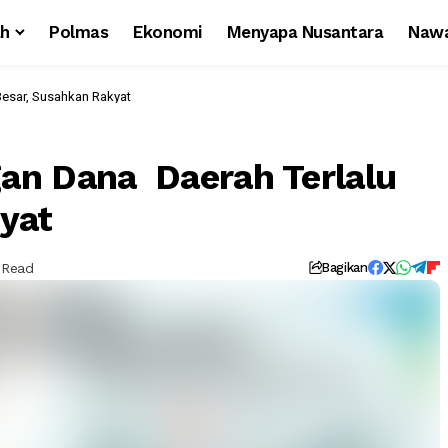
ah
Polmas
Ekonomi
Menyapa Nusantara
Nawa
esar, Susahkan Rakyat
an Dana Daerah Terlalu
yat
 Read
Bagikan