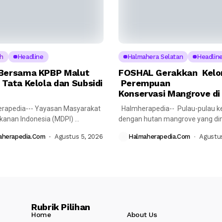
h
Headline
Halmahera Selatan
Headlin
Bersama KPBP Malut
FOSHAL Gerakkan Kel
 Tata Kelola dan Subsidi
Perempuan
Konservasi Mangrove di
rapedia--- Yayasan Masyarakat
Halmherapedia-- Pulau-pulau ke
ikanan Indonesia (MDPI)
dengan hutan mangrove yang dimi
nakan pertemuan reguler
memiliki peran penting...
aherapedia.com
Agustus 5, 2026
Halmaherapedia.com
Agustus
 Komite...
Rubrik Pilihan
Home
About Us