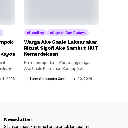
e
Headline
Sejarah Dan Budaya
ompok
Warga Ake Gaale Laksanakan
Ritual Sigofi Ake Sambut HUT
 Kayoa
Kemerdekaan
cil
Halmaherapedia---Warga Lingkungan
likinya,
Ake Gaale Kelurahan Sangaji Kota
Ternate Utara yang memiliki...
 4, 2026
Halmaherapedia.com
Juli 30, 2026
Newslatter
Silahkan masukan email anda untuk langganan