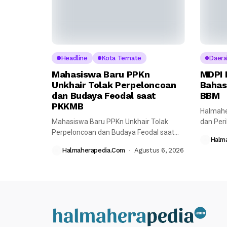
Headline
Kota Ternate
Daera
Mahasiswa Baru PPKn
MDPI 
Unkhair Tolak Perpeloncoan
Bahas
dan Budaya Feodal saat
BBM
PKKMB
Halmahe
Mahasiswa Baru PPKn Unkhair Tolak
dan Per
Perpeloncoan dan Budaya Feodal saat
melaksa
Halm
PKKMB Halmaherapedia---...
bersama
Halmaherapedia.com
Agustus 6, 2026