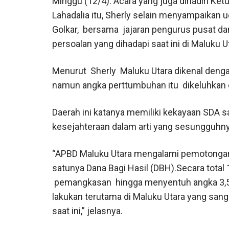
Minggu (12/4). Acara yang juga dihadiri Ke
Lahadalia itu, Sherly selain menyampaikan
Golkar, bersama jajaran pengurus pusat da
persoalan yang dihadapi saat ini di Maluku U
Menurut Sherly Maluku Utara dikenal deng
namun angka perttumbuhan itu dikeluhkan o
Daerah ini katanya memiliki kekayaan SDA 
kesejahteraan dalam arti yang sesungguhny
“APBD Maluku Utara mengalami pemotongan
satunya Dana Bagi Hasil (DBH).Secara total
pemangkasan hingga menyentuh angka 3,5 T
lakukan terutama di Maluku Utara yang sa
saat ini,” jelasnya.