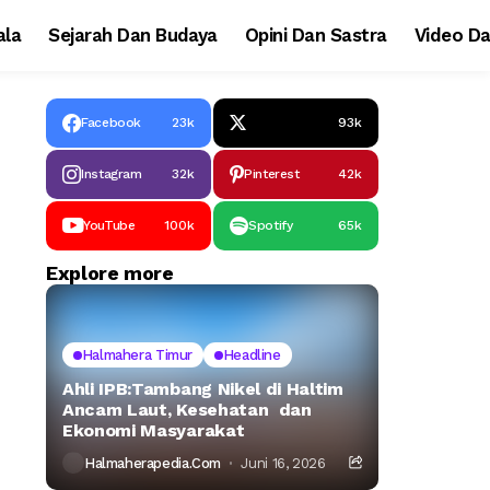
la
Sejarah Dan Budaya
Opini Dan Sastra
Video Da
Facebook
23k
93k
Instagram
32k
Pinterest
42k
YouTube
100k
Spotify
65k
Explore more
Halmahera Timur
Headline
Ahli IPB:Tambang Nikel di Haltim
Ancam Laut, Kesehatan dan
Ekonomi Masyarakat
Halmaherapedia.com
Juni 16, 2026