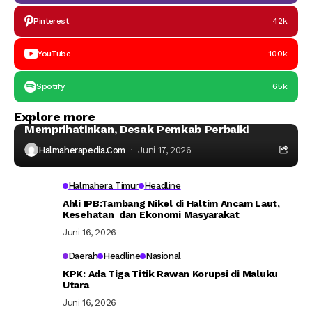
Pinterest
42k
YouTube
100k
Spotify
65k
Headline
Taliabu
Explore more
Kondisi Asrama Mahasiswa Taliabu
Memprihatinkan, Desak Pemkab Perbaiki
Halmaherapedia.com
Juni 17, 2026
Halmahera Timur
Headline
Ahli IPB:Tambang Nikel di Haltim Ancam Laut,
Kesehatan dan Ekonomi Masyarakat
Juni 16, 2026
Daerah
Headline
Nasional
KPK: Ada Tiga Titik Rawan Korupsi di Maluku
Utara
Juni 16, 2026