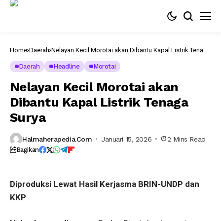
Home
Daerah
Nelayan Kecil Morotai akan Dibantu Kapal Listrik Tenaga
peluncuran
Surya
kapal
Daerah
Headline
Morotai
ikan
bertenaga
Nelayan Kecil Morotai akan
surya
oleh
Dibantu Kapal Listrik Tenaga
BRIN
yang
Surya
bekerjasama
dengan
UNDP
dan
Halmaherapedia.com
Januari 15, 2026
2 Mins Read
KKP,
Bagikan
foto
BRIN
Diproduksi Lewat Hasil Kerjasma BRIN-UNDP dan
KKP