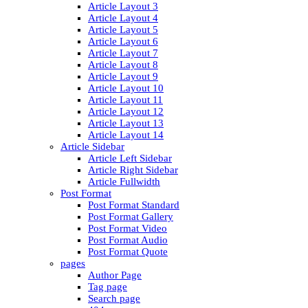
Article Layout 3
Article Layout 4
Article Layout 5
Article Layout 6
Article Layout 7
Article Layout 8
Article Layout 9
Article Layout 10
Article Layout 11
Article Layout 12
Article Layout 13
Article Layout 14
Article Sidebar
Article Left Sidebar
Article Right Sidebar
Article Fullwidth
Post Format
Post Format Standard
Post Format Gallery
Post Format Video
Post Format Audio
Post Format Quote
pages
Author Page
Tag page
Search page