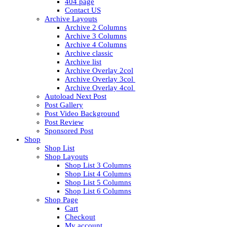
404 page
Contact US
Archive Layouts
Archive 2 Columns
Archive 3 Columns
Archive 4 Columns
Archive classic
Archive list
Archive Overlay 2col
Archive Overlay 3col
Archive Overlay 4col
Autoload Next Post
Post Gallery
Post Video Background
Post Review
Sponsored Post
Shop
Shop List
Shop Layouts
Shop List 3 Columns
Shop List 4 Columns
Shop List 5 Columns
Shop List 6 Columns
Shop Page
Cart
Checkout
My account