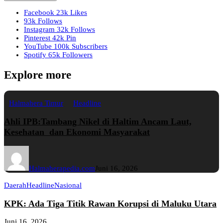
Facebook
23k
Likes
93k
Follows
Instagram
32k
Follows
Pinterest
42k
Pin
YouTube
100k
Subscribers
Spotify
65k
Followers
Explore more
Halmahera Timur
Headline
Ahli IPB:Tambang Nikel di Haltim Ancam Laut,
Kesehatan dan Ekonomi Masyarakat
Halmaherapedia.com
Juni 16, 2026
Daerah
Headline
Nasional
KPK: Ada Tiga Titik Rawan Korupsi di Maluku Utara
Juni 16, 2026