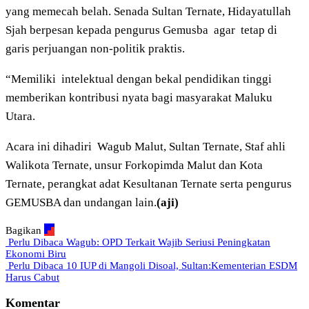
yang memecah belah. Senada Sultan Ternate, Hidayatullah
Sjah berpesan kepada pengurus Gemusba agar tetap di
garis perjuangan non-politik praktis.
“Memiliki intelektual dengan bekal pendidikan tinggi
memberikan kontribusi nyata bagi masyarakat Maluku
Utara.
Acara ini dihadiri Wagub Malut, Sultan Ternate, Staf ahli
Walikota Ternate, unsur Forkopimda Malut dan Kota
Ternate, perangkat adat Kesultanan Ternate serta pengurus
GEMUSBA dan undangan lain.
(aji)
Bagikan
Perlu Dibaca
Wagub: OPD Terkait Wajib Seriusi Peningkatan
Ekonomi Biru
Perlu Dibaca
10 IUP di Mangoli Disoal, Sultan:Kementerian ESDM
Harus Cabut
Komentar