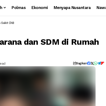
ah
Polmas
Ekonomi
Menyapa Nusantara
Nawa
Serius, Masalah Prasarana dan SDM di Rumah Sakit ChB
sarana dan SDM di Rumah
Read
Bagikan