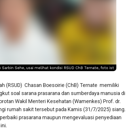
rbin Sehe, usai melihat kondisi RSUD ChB Ternate, foto ist
ah (RSUD)
Chasan Boesoirie (ChB) Ternate
memiliki
kut soal sarana prasarana dan sumberdaya manusia di
 sorotan Wakil Menteri Kesehatan (Wamenkes) Prof. dr.
gi rumah sakit tersebut pada Kamis (31/7/2025) siang.
perbaiki prasarana maupun mengevaluasi penyediaan
ini.