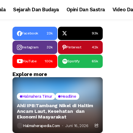
la
Sejarah Dan Budaya
Opini Dan Sastra
Video Da
Facebook
23k
93k
Instagram
32k
Pinterest
42k
YouTube
100k
Spotify
65k
Explore more
Halmahera Timur
Headline
Ahli IPB:Tambang Nikel di Haltim
Ancam Laut, Kesehatan dan
Ekonomi Masyarakat
Halmaherapedia.com
Juni 16, 2026