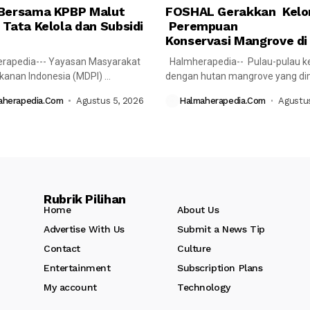
Bersama KPBP Malut
FOSHAL Gerakkan Kel
 Tata Kelola dan Subsidi
Perempuan
Konservasi Mangrove di
rapedia--- Yayasan Masyarakat
Halmherapedia-- Pulau-pulau ke
ikanan Indonesia (MDPI)
dengan hutan mangrove yang dimi
nakan pertemuan reguler
memiliki peran penting...
aherapedia.com
Agustus 5, 2026
Halmaherapedia.com
Agustus
 Komite...
Rubrik Pilihan
Home
About Us
Advertise With Us
Submit a News Tip
Contact
Culture
Entertainment
Subscription Plans
My account
Technology