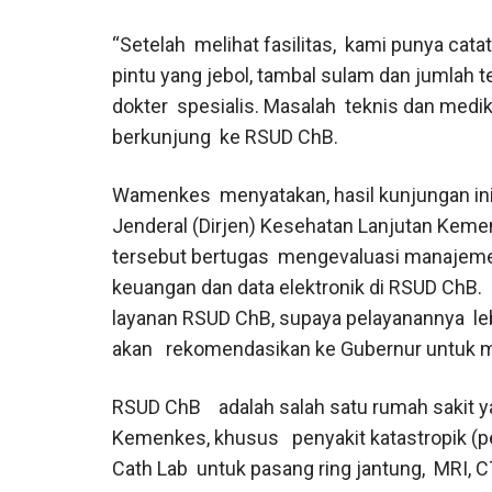
“Setelah
me
lihat fasilitas,
kami punya cata
pintu yang jebol, tambal sulam dan jumlah 
dokter spesialis. Masalah
teknis dan medik 
berkunjung
ke RSUD ChB.
Wamenkes
menyatakan, hasil kunjungan in
Jenderal (Dirjen) Kesehatan Lanjutan Kem
tersebut bertugas
mengevaluasi manajemen,
keuangan dan data elektronik di RSUD ChB.
layanan RSUD ChB, supaya pelayanannya
le
akan
rekomendasikan ke Gubernur untuk me
RSUD ChB
adalah salah satu rumah sakit 
Kemenkes, khusus
penyakit katastropik (
Cath Lab
untuk pasang ring jantung,
MRI, C