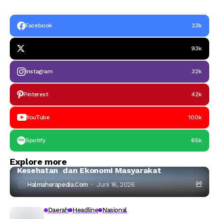
Facebook
23k
93k
Instagram
32k
Pinterest
42k
YouTube
100k
Spotify
65k
Halmahera Timur
Headline
Explore more
Ahli IPB:Tambang Nikel di Haltim Ancam Laut,
Kesehatan dan Ekonomi Masyarakat
Halmaherapedia.com
Juni 16, 2026
Daerah
Headline
Nasional