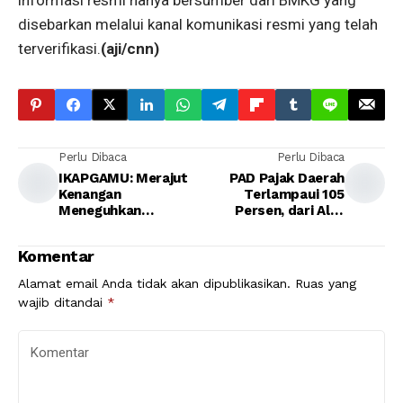
disebarkan melalui kanal komunikasi resmi yang telah
terverifikasi.
(aji/cnn)
Perlu Dibaca
Perlu Dibaca
IKAPGAMU: Merajut
PAD Pajak Daerah
Kenangan
Terlampaui 105
Meneguhkan
Persen, dari Alat
Pengabdian dari
Berat Nihil
Maluku Utara untuk
Komentar
Indonesia.
Alamat email Anda tidak akan dipublikasikan.
Ruas yang
wajib ditandai
*