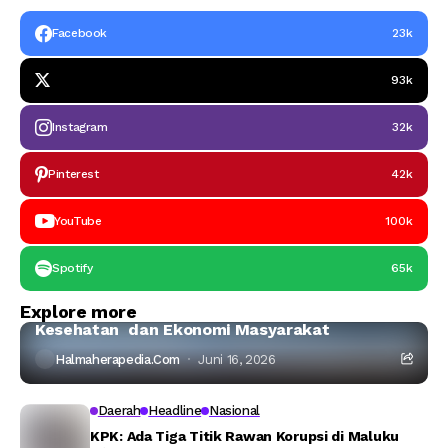
Facebook
23k
93k
Instagram
32k
Pinterest
42k
YouTube
100k
Spotify
65k
Halmahera Timur
Headline
Explore more
Ahli IPB:Tambang Nikel di Haltim Ancam Laut,
Kesehatan dan Ekonomi Masyarakat
Halmaherapedia.com
Juni 16, 2026
Daerah
Headline
Nasional
KPK: Ada Tiga Titik Rawan Korupsi di Maluku