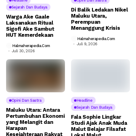
Headline
Opini Dan Sastra
Sejarah Dan Budaya
Di Balik Ledakan Nikel
Maluku Utara,
Warga Ake Gaale
Perempuan
Laksanakan Ritual
Menanggung Krisis
Sigofi Ake Sambut
HUT Kemerdekaan
Halmaherapedia.com
Juli 9, 2026
Halmaherapedia.com
Juli 30, 2026
Opini Dan Sastra
Headline
Sejarah Dan Budaya
Maluku Utara: Antara
Pertumbuhan Ekonomi
Fala Sophie Lingkar
yang Melangit dan
Studi Ajak Anak Muda
Harapan
Malut Belajar Filsafat
Kesejahteraan Rakyat
Lokal Malut