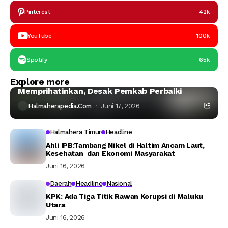
Pinterest
42k
YouTube
100k
Spotify
65k
Headline
Taliabu
Explore more
Kondisi Asrama Mahasiswa Taliabu
Memprihatinkan, Desak Pemkab Perbaiki
Halmaherapedia.com
Juni 17, 2026
Halmahera Timur
Headline
Ahli IPB:Tambang Nikel di Haltim Ancam Laut,
Kesehatan dan Ekonomi Masyarakat
Juni 16, 2026
Daerah
Headline
Nasional
KPK: Ada Tiga Titik Rawan Korupsi di Maluku
Utara
Juni 16, 2026