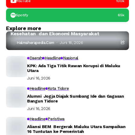
YouTube
100k
Spotify
65k
Halmahera Timur
Headline
Explore more
Ahli IPB:Tambang Nikel di Haltim Ancam Laut,
Kesehatan dan Ekonomi Masyarakat
Halmaherapedia.com
Juni 16, 2026
Daerah
Headline
Nasional
KPK: Ada Tiga Titik Rawan Korupsi di Maluku
Utara
Juni 16, 2026
Headline
Kota Tidore
Alumni Jogja Diajak Sumbang Ide dan Gagasan
Bangun Tidore
Juni 16, 2026
Headline
Peristiwa
Aliansi BEM Bergerak Maluku Utara Sampaikan
16 Tuntutan ke Pemerintah