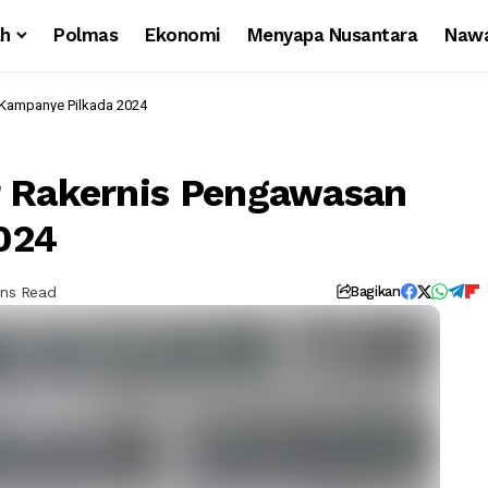
ah
Polmas
Ekonomi
Menyapa Nusantara
Nawa
 Kampanye Pilkada 2024
r Rakernis Pengawasan
024
ins Read
Bagikan