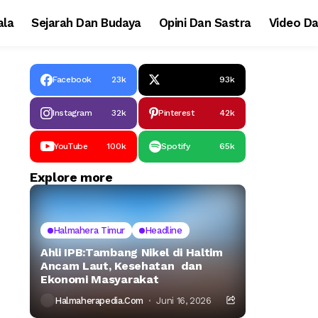
la
Sejarah Dan Budaya
Opini Dan Sastra
Video Da
Facebook
23k
93k
Instagram
32k
Pinterest
42k
YouTube
100k
Spotify
65k
Explore more
Halmahera Timur
Headline
Ahli IPB:Tambang Nikel di Haltim
Ancam Laut, Kesehatan dan
Ekonomi Masyarakat
Halmaherapedia.com
Juni 16, 2026