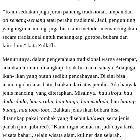
“
Kami sediakan juga joran pancing tradisional, umpan dan
oti semang-semang
atau perahu tradisinal. Jadi, pengunjung
yang ingin mancing juga bisa tahu metode- memancing ikan
secara tradisional untuk menangkap goropa, bubara dan
lain- lain,” kata Zulkifli.
Menurutnya, dalam pengetahuan tradisional warga setempat,
ada ikan tertentu ditangkap, tidak bisa ada cahaya. Ada juga
ikan- ikan yang butuh sedikit pencahayaan. Di sini bisa
mancing dari atas batu, bahkan dari atas perahu. Ada banyak
jenis mancing yang diterapkan. Misalnya,
hau sirofu
,
hau
duda-duda
,
hau sirabu
,
hau tango
,
hau madoda
, hau
buang-
buang
,
hau tobo-tobo
. Bahkan jenis ikan bubara bisa
ditangkap pakai tombak yang disebut
kalawai
, serta jenis
panah (jubi-jubi,red). “Kami ingin semua ini jadi daya tarik
wisata bahari, selain wisata alam, kuliner dan sejarah.