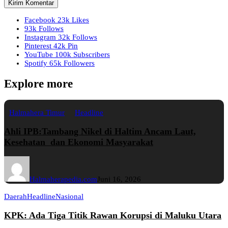
Facebook
23k
Likes
93k
Follows
Instagram
32k
Follows
Pinterest
42k
Pin
YouTube
100k
Subscribers
Spotify
65k
Followers
Explore more
Halmahera Timur
Headline
Ahli IPB:Tambang Nikel di Haltim Ancam Laut,
Kesehatan dan Ekonomi Masyarakat
Halmaherapedia.com
Juni 16, 2026
Daerah
Headline
Nasional
KPK: Ada Tiga Titik Rawan Korupsi di Maluku Utara