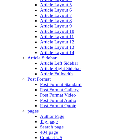
Article Layout 5
Article Layout 6
Article Layout 7
Article Layout 8
Article Layout 9
Article Layout 10
Article Layout 11
Article Layout 12
Article Layout 13
Article Layout 14
Article Sidebar
Article Left Sidebar
Article Right Sidebar
Article Fullwidth
Post Format
Post Format Standard
Post Format Gallery
Post Format Video
Post Format Audio
Post Format Quote
pages
Author Page
Tag page
Search page
404 page
Contact US