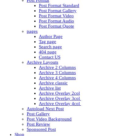
Post Format
Post Format Standard
Post Format Gallery
Post Format Video
Post Format Audio
Post Format Quote
pages
Author Page
Tag page
Search page
404 page
Contact US
Archive Layouts
Archive 2 Columns
Archive 3 Columns
Archive 4 Columns
Archive classic
Archive list
Archive Overlay 2col
Archive Overlay 3col
Archive Overlay 4col
Autoload Next Post
Post Gallery
Post Video Background
Post Review
Sponsored Post
Shop