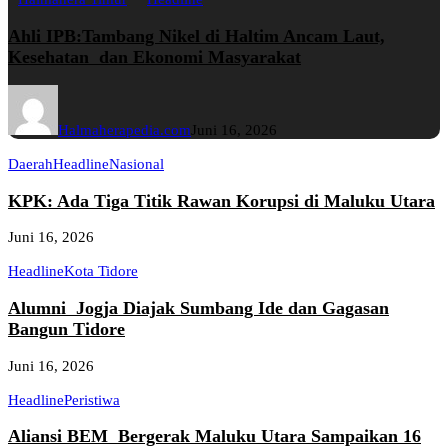
Ahli IPB:Tambang Nikel di Haltim Ancam Laut,
Kesehatan dan Ekonomi Masyarakat
Halmaherapedia.com
Juni 16, 2026
Daerah
Headline
Nasional
KPK: Ada Tiga Titik Rawan Korupsi di Maluku Utara
Juni 16, 2026
Headline
Kota Tidore
Alumni Jogja Diajak Sumbang Ide dan Gagasan
Bangun Tidore
Juni 16, 2026
Headline
Peristiwa
Aliansi BEM Bergerak Maluku Utara Sampaikan 16