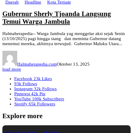
Daerah
Headline
Kota Ternate
Gubernur Sherly Tjoanda Langsung
Temui Warga Jambula
Halmaherapedia-- Warga Jambula yag menggelar aksi sejak Senin
(13/10/2025) pagi hingga siang dan meminta Gubernur datang
menemui mereka, akhirnya terwujud. Gubernur Maluku Utara...
Halmaherapedia.com
Oktober 13, 2025
load more
Facebook
23k
Likes
93k
Follows
Instagram
32k
Follows
Pinterest
42k
Pin
YouTube
100k
Subscribers
Spotify
65k
Followers
Explore more
Halmahera Timur
Headline