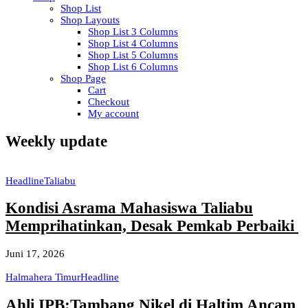
Shop List
Shop Layouts
Shop List 3 Columns
Shop List 4 Columns
Shop List 5 Columns
Shop List 6 Columns
Shop Page
Cart
Checkout
My account
Weekly update
Headline
Taliabu
Kondisi Asrama Mahasiswa Taliabu
Memprihatinkan, Desak Pemkab Perbaiki
Juni 17, 2026
Halmahera Timur
Headline
Ahli IPB:Tambang Nikel di Haltim Ancam