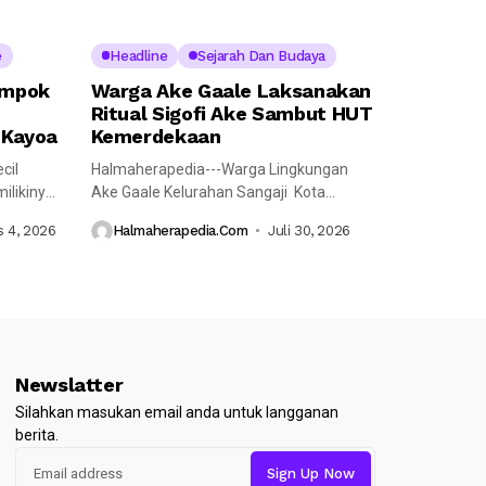
e
Headline
Sejarah Dan Budaya
ompok
Warga Ake Gaale Laksanakan
Ritual Sigofi Ake Sambut HUT
 Kayoa
Kemerdekaan
cil
Halmaherapedia---Warga Lingkungan
likinya,
Ake Gaale Kelurahan Sangaji Kota
Ternate Utara yang memiliki...
 4, 2026
Halmaherapedia.com
Juli 30, 2026
Newslatter
Silahkan masukan email anda untuk langganan
berita.