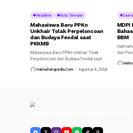
Headline
Kota Ternate
Daera
Mahasiswa Baru PPKn
MDPI 
Unkhair Tolak Perpeloncoan
Bahas
dan Budaya Feodal saat
BBM
PKKMB
Halmahe
Mahasiswa Baru PPKn Unkhair Tolak
dan Per
Perpeloncoan dan Budaya Feodal saat
melaksa
Halm
PKKMB Halmaherapedia---...
bersama
Halmaherapedia.com
Agustus 6, 2026