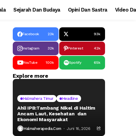
la
Sejarah Dan Budaya
Opini Dan Sastra
Video Da
Facebook
23k
93k
Instagram
32k
Pinterest
42k
YouTube
100k
Spotify
65k
Explore more
Halmahera Timur
Headline
Ahli IPB:Tambang Nikel di Haltim
Ancam Laut, Kesehatan dan
Ekonomi Masyarakat
Halmaherapedia.com
Juni 16, 2026