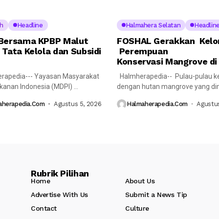
h
Headline
Halmahera Selatan
Headlin
Bersama KPBP Malut
FOSHAL Gerakkan Kel
 Tata Kelola dan Subsidi
Perempuan
Konservasi Mangrove di
rapedia--- Yayasan Masyarakat
Halmherapedia-- Pulau-pulau ke
ikanan Indonesia (MDPI)
dengan hutan mangrove yang dimi
nakan pertemuan reguler
memiliki peran penting...
aherapedia.com
Agustus 5, 2026
Halmaherapedia.com
Agustus
 Komite...
Rubrik Pilihan
Home
About Us
Advertise With Us
Submit a News Tip
Contact
Culture