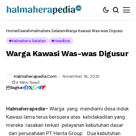
Seorang
ibu
desa
Kawasi
yang
ikut
berorasi
Home
Daerah
Halmahera Selatan
Warga Kawasi Was-was Digusur
menuntut
perusahaan
Halmahera Selatan
Headline
PT
Harita
Warga Kawasi Was-was Digusur
memenuhi
kebutuhan
listrik
dan
air
di
Halmaherapedia.com
November 16, 2025
kampung
4 Mins Read
Kawasi,
Bagikan
foto
WALHI
Halmaherapedia–
Warga yang mendiami desa induk
Kawasi lama terus bersuara atas ketidakadilan yang
mereka rasakan terkait pelayanan kebutuhan dasar
dari perusahaan PT Harita Group. Dua kebutuhan