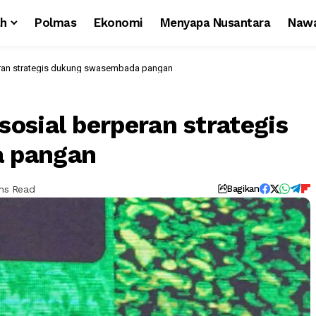
ah
Polmas
Ekonomi
Menyapa Nusantara
Nawa
eran strategis dukung swasembada pangan
osial berperan strategis
 pangan
ins Read
Bagikan