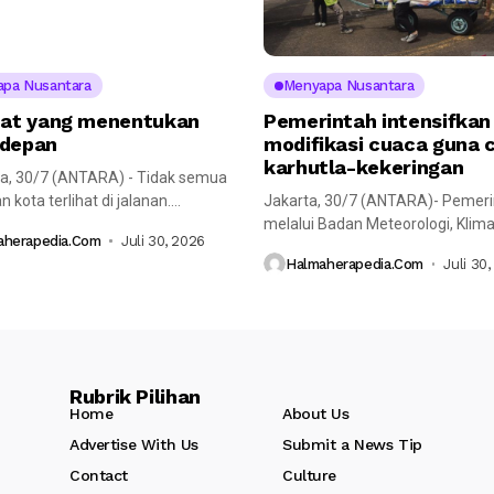
pa Nusantara
Menyapa Nusantara
t yang menentukan
Pemerintah intensifkan
depan
modifikasi cuaca guna 
karhutla-kekeringan
a, 30/7 (ANTARA) - Tidak semua
 kota terlihat di jalanan.
Jakarta, 30/7 (ANTARA)- Pemer
...
melalui Badan Meteorologi, Klima
aherapedia.com
Juli 30, 2026
dan Geofisika (BMKG) menginten
Halmaherapedia.com
Juli 30
pelaksanaan...
Rubrik Pilihan
Home
About Us
Advertise With Us
Submit a News Tip
Contact
Culture