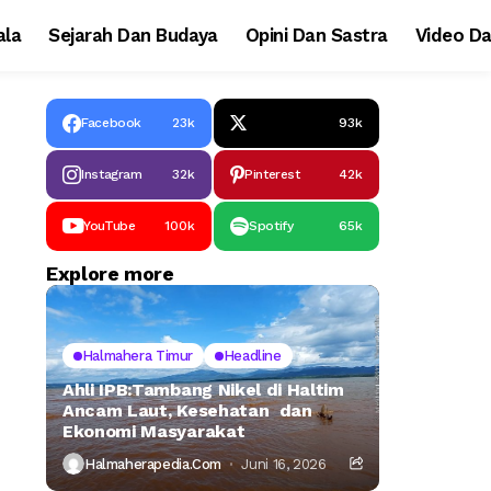
la
Sejarah Dan Budaya
Opini Dan Sastra
Video Da
Facebook
23k
93k
Instagram
32k
Pinterest
42k
YouTube
100k
Spotify
65k
Explore more
Halmahera Timur
Headline
Ahli IPB:Tambang Nikel di Haltim
Ancam Laut, Kesehatan dan
Ekonomi Masyarakat
Halmaherapedia.com
Juni 16, 2026