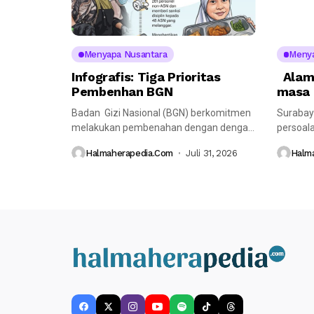
Menyapa Nusantara
Menya
Infografis: Tiga Prioritas
Alama
Pembenhan BGN
masa 
Badan Gizi Nasional (BGN) berkomitmen
Surabay
melakukan pembenahan dengan dengan
persoalan
memprioritasan 3 hal...
Sebagian
Halmaherapedia.com
Juli 31, 2026
Halm