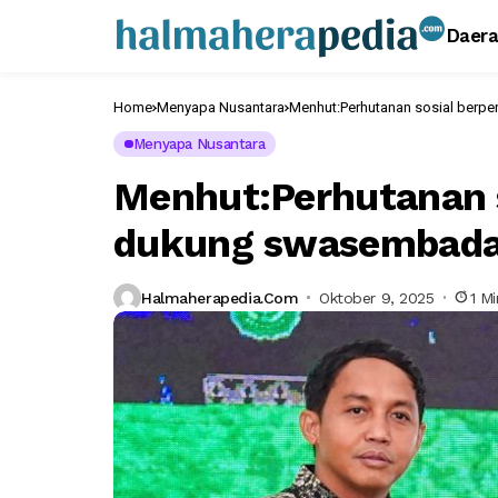
Daer
Home
Menyapa Nusantara
Menhut:Perhutanan sosial berp
Menyapa Nusantara
Menhut:Perhutanan s
dukung swasembada
Halmaherapedia.com
Oktober 9, 2025
1 M