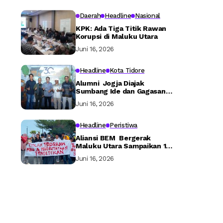
Daerah
Headline
Nasional
KPK: Ada Tiga Titik Rawan
Korupsi di Maluku Utara
Juni 16, 2026
Headline
Kota Tidore
Alumni Jogja Diajak
Sumbang Ide dan Gagasan
Bangun Tidore
Juni 16, 2026
Headline
Peristiwa
Aliansi BEM Bergerak
Maluku Utara Sampaikan 16
Tuntutan ke Pemerintah
Juni 16, 2026