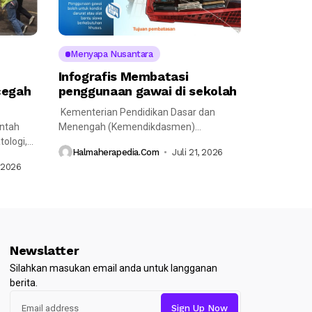
Menyapa Nusantara
Infografis Membatasi
cegah
penggunaan gawai di sekolah
Kementerian Pendidikan Dasar dan
intah
Menengah (Kemendikdasmen)
tologi,
membatasi penggunaan gawai di
Halmaherapedia.com
Juli 21, 2026
sifkan
sekolah mulai...
, 2026
Newslatter
Silahkan masukan email anda untuk langganan
berita.