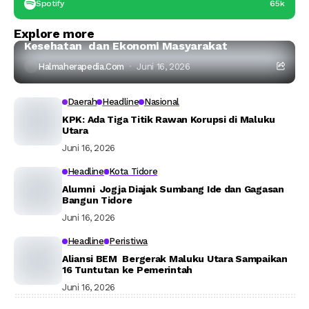
Spotify
65k
Halmahera Timur
Headline
Explore more
Ahli IPB:Tambang Nikel di Haltim Ancam Laut,
Kesehatan dan Ekonomi Masyarakat
Halmaherapedia.com
Juni 16, 2026
Daerah
Headline
Nasional
KPK: Ada Tiga Titik Rawan Korupsi di Maluku
Utara
Juni 16, 2026
Headline
Kota Tidore
Alumni Jogja Diajak Sumbang Ide dan Gagasan
Bangun Tidore
Juni 16, 2026
Headline
Peristiwa
Aliansi BEM Bergerak Maluku Utara Sampaikan
16 Tuntutan ke Pemerintah
Juni 16, 2026