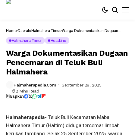
Home
Daerah
Halmahera Timur
Warga Dokumentasikan Dugaan
Pencemaran di Teluk Buli Halmahera
Halmahera Timur
Headline
Warga Dokumentasikan Dugaan
Pencemaran di Teluk Buli
Halmahera
Kondisi
air
sungai
Halmaherapedia.com
September 29, 2025
yang
2 Mins Read
teremar
Bagikan
kerukan
tambang
Halmaherapedia-
Teluk Buli Kecamatan Maba
Halmahera Timur (Haltim) diduga tercemar limbah
kerukan tambang. Sejak 25 September 2025, warga