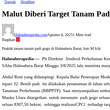
Daerah
Headline
Malut Diberi Target Tanam Pad
Halmaherapedia.com
Agustus 6, 2025
1 Mins read
Bagikan
Praktik tanam tanam padi gogo di Halmahera Barat, foto M Ichi
Halmaherapedia—-
Plt Direktur Jenderal Perkebunan K
SAhu Halmahera Barat Minggu 3/8/2025 lalu meminta masy
Abdul Roni yang didampingi
Kepala Balai Penerapan Mode
inpari 32. Benih padi
itu dilakukan penanaman di lahan sel
Tanaman Perkebunan (BBPPTP). Saat menyampaikan smbuta
Mauku Utara ditargetkan
untuk menanam
padi gogo seluas
seluas 8307,50 hektar,
sehingga realisasiCPCl
terhadap tar