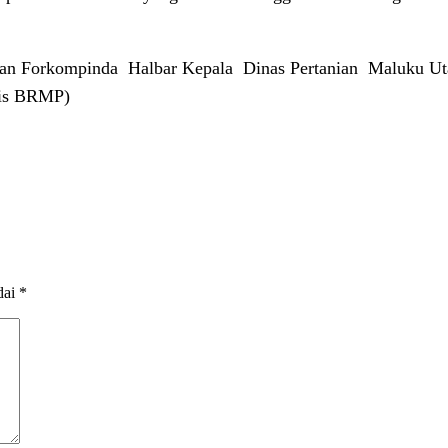
 dan Forkompinda
Halbar Kepala
Dinas Pertanian
Maluku Ut
ilis BRMP)
dai
*