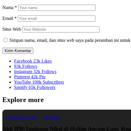
Nama
*
Email
*
Situs Web
Simpan nama, email, dan situs web saya pada peramban ini untuk
Facebook
23k
Likes
93k
Follows
Instagram
32k
Follows
Pinterest
42k
Pin
YouTube
100k
Subscribers
Spotify
65k
Followers
Explore more
Halmahera Timur
Headline
Ahli IPB:Tambang Nikel di Haltim Ancam Laut, Ke