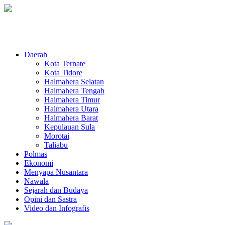
Daerah
Kota Ternate
Kota Tidore
Halmahera Selatan
Halmahera Tengah
Halmahera Timur
Halmahera Utara
Halmahera Barat
Kepulauan Sula
Morotai
Taliabu
Polmas
Ekonomi
Menyapa Nusantara
Nawala
Sejarah dan Budaya
Opini dan Sastra
Video dan Infografis