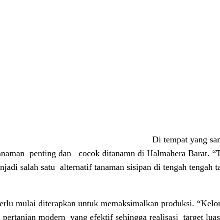
Di tempat yang sa
tanaman
penting dan
cocok ditanamn di Halmahera Barat. “T
njadi salah satu
alternatif tanaman sisipan di tengah tengah
 perlu mulai diterapkan untuk memaksimalkan produksi. “Kel
n pertanian modern
yang efektif sehingga realisasi
target lua