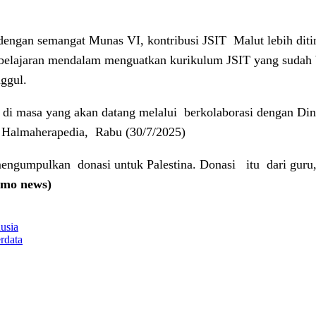
 dengan semangat Munas VI, kontribusi JSIT
Malut lebih dit
elajaran mendalam menguatkan kurikulum JSIT yang sudah be
ggul.
 di masa yang akan datang melalui
berkolaborasi dengan Din
a Halmaherapedia,
Rabu (30/7/2025)
 mengumpulkan
donasi untuk Palestina. Donasi
itu
dari guru
omo news)
usia
rdata