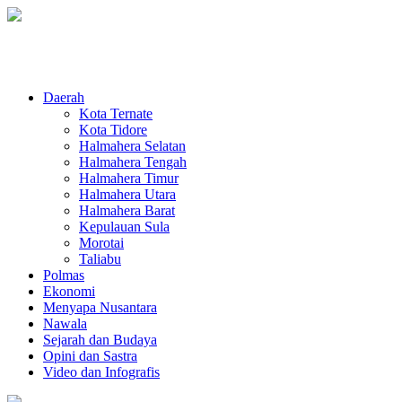
Daerah
Kota Ternate
Kota Tidore
Halmahera Selatan
Halmahera Tengah
Halmahera Timur
Halmahera Utara
Halmahera Barat
Kepulauan Sula
Morotai
Taliabu
Polmas
Ekonomi
Menyapa Nusantara
Nawala
Sejarah dan Budaya
Opini dan Sastra
Video dan Infografis