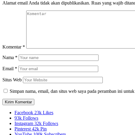
Alamat email Anda tidak akan dipublikasikan.
Ruas yang wajib ditan
Komentar
*
Nama
*
Email
*
Situs Web
Simpan nama, email, dan situs web saya pada peramban ini untuk
Facebook
23k
Likes
93k
Follows
Instagram
32k
Follows
Pinterest
42k
Pin
YouTube
100k
Subscribers