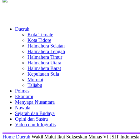
Daerah
Kota Ternate
Kota Tidore
Halmahera Selatan
Halmahera Tengah
Halmahera Timur
Halmahera Utara
Halmahera Barat
Kepulauan Sula
Morotai
Taliabu
Polmas
Ekonomi
Menyapa Nusantara
Nawala
Sejarah dan Budaya
Opini dan Sastra
Video dan Infografis
Home
Daerah
Wakil Malut Ikut Sukseskan Munas VI JSIT Indonesia