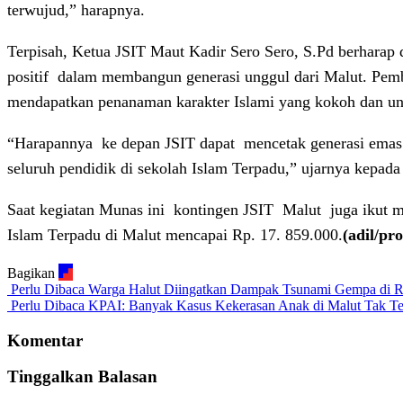
terwujud,” harapnya.
Terpisah, Ketua JSIT Maut Kadir Sero Sero, S.Pd berharap
positif
dalam membangun generasi unggul dari Malut. Pemb
mendapatkan penanaman karakter Islami yang kokoh dan un
“Harapannya
ke depan JSIT dapat
mencetak generasi emas
seluruh pendidik di sekolah Islam Terpadu,” ujarnya kepad
Saat kegiatan Munas ini
kontingen JSIT
Malut
juga ikut
Islam Terpadu di Malut mencapai Rp. 17. 859.000.
(adil/pr
Bagikan
Perlu Dibaca
Warga Halut Diingatkan Dampak Tsunami Gempa di R
Perlu Dibaca
KPAI: Banyak Kasus Kekerasan Anak di Malut Tak Te
Komentar
Tinggalkan Balasan