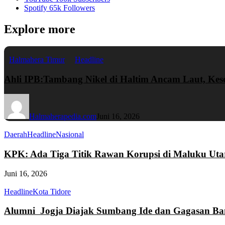
Spotify
65k
Followers
Explore more
Halmahera Timur
Headline
Ahli IPB:Tambang Nikel di Haltim Ancam Laut, Ke
Halmaherapedia.com
Juni 16, 2026
Daerah
Headline
Nasional
KPK: Ada Tiga Titik Rawan Korupsi di Maluku Uta
Juni 16, 2026
Headline
Kota Tidore
Alumni Jogja Diajak Sumbang Ide dan Gagasan Ba