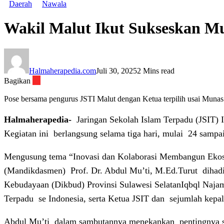
Daerah
Nawala
Wakil Malut Ikut Sukseskan Mu
Halmaherapedia.com
Juli 30, 2025
2 Mins read
Bagikan
Pose bersama pengurus JSTI Malut dengan Ketua terpilih usai Munas
Halmaherapedia-
Jaringan Sekolah Islam Terpadu (JSIT)
Kegiatan ini berlangsung selama tiga hari, mulai 24 samp
Mengusung tema “Inovasi dan Kolaborasi Membangun Ekosi
(Mandikdasmen)
Prof. Dr. Abdul Mu’ti, M.Ed.Turut
dihadi
Kebudayaan (Dikbud) Provinsi Sulawesi SelatanIqbql Najam
Terpadu
se Indonesia, serta Ketua JSIT dan
sejumlah kepal
Abdul Mu’ti
dalam sambutannya menekankan
pentingnya 