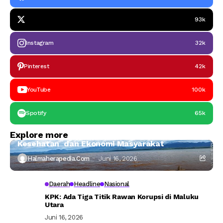
93k
Instagram
32k
Pinterest
42k
YouTube
100k
Spotify
65k
Halmahera Timur
Headline
Explore more
Ahli IPB:Tambang Nikel di Haltim Ancam Laut,
Kesehatan dan Ekonomi Masyarakat
Halmaherapedia.com
Juni 16, 2026
Daerah
Headline
Nasional
KPK: Ada Tiga Titik Rawan Korupsi di Maluku
Utara
Juni 16, 2026