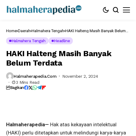
Home
Daerah
Halmahera Tengah
HAKI Halteng Masih Banyak Belum
Terdata
Halmahera Tengah
Headline
Tradisi
Cokaiba
HAKI Halteng Masih Banyak
salah
satu
Belum Terdata
kekayaan
intelektual
Halmahera
Tengah,
Halmaherapedia.com
November 2, 2024
foto
3 Mins Read
Humas
Bagikan
Pemkab
Halteng
Halmaherapedia—
Hak atas kekayaan intelektual
(HAKI) perlu ditetapkan untuk melindungi karya-karya