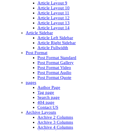
Article Layout 9
Article Layout 10
Article Layout 11
Article Layout 12
Article Layout 13
Article Layout 14
Article Sidebar
Article Left Sidebar
Article Right Sidebar
Article Fullwidth
Post Format
Post Format Standard
Post Format Gallery
Post Format Video
Post Format Audio
Post Format Quote
pages
Author Page
Tag page
Search page
404 page
Contact US
Archive Layouts
Archive 2 Columns
Archive 3 Columns
Archive 4 Columns