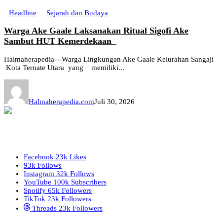
Headline
Sejarah dan Budaya
Warga Ake Gaale Laksanakan Ritual Sigofi Ake
Sambut HUT Kemerdekaan
Halmaherapedia---Warga Lingkungan Ake Gaale Kelurahan Sangaji
Kota Ternate Utara yang memiliki...
Halmaherapedia.com
Juli 30, 2026
Facebook
23k
Likes
93k
Follows
Instagram
32k
Follows
YouTube
100k
Subscribers
Spotify
65k
Followers
TikTok
23k
Followers
Threads
23k
Followers