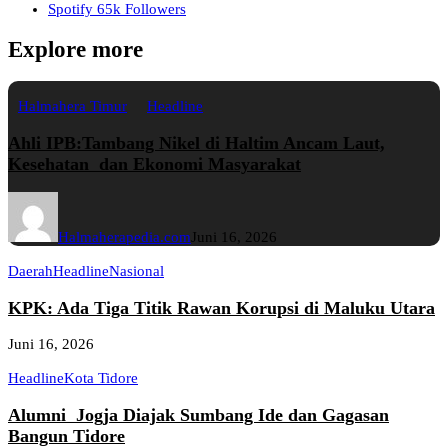
Spotify
65k
Followers
Explore more
Halmahera Timur
Headline
Ahli IPB:Tambang Nikel di Haltim Ancam Laut,
Kesehatan dan Ekonomi Masyarakat
Halmaherapedia.com
Juni 16, 2026
Daerah
Headline
Nasional
KPK: Ada Tiga Titik Rawan Korupsi di Maluku Utara
Juni 16, 2026
Headline
Kota Tidore
Alumni Jogja Diajak Sumbang Ide dan Gagasan
Bangun Tidore